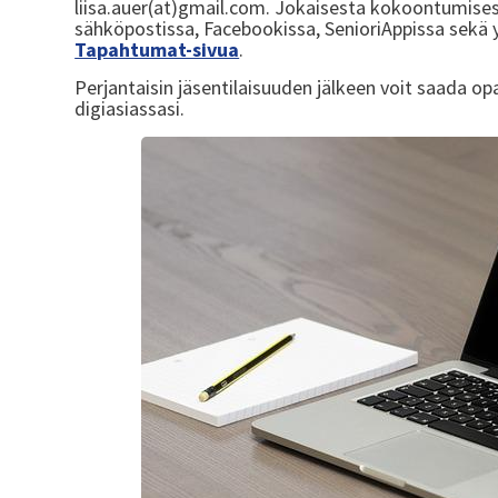
liisa.auer(at)gmail.com. Jokaisesta kokoontumise
sähköpostissa, Facebookissa, SenioriAppissa sekä
Tapahtumat-sivua
.
Perjantaisin jäsentilaisuuden jälkeen voit saada o
digiasiassasi.