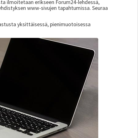
sta ilmoitetaan erikseen Forum24-lehdessä,
 yhdistyksen www-sivujen tapahtumissa. Seuraa
pastusta yksittäisessä, pienimuotoisessa