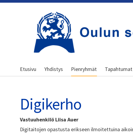
Siirry
sivun
sisältöön
Kansallinen senioriliitto
Etusivu
Yhdistys
Pienryhmät
Tapahtumat
Digikerho
Vastuuhenkilö Liisa Auer
Digitaitojen opastusta erikseen ilmoitettuina aikoi