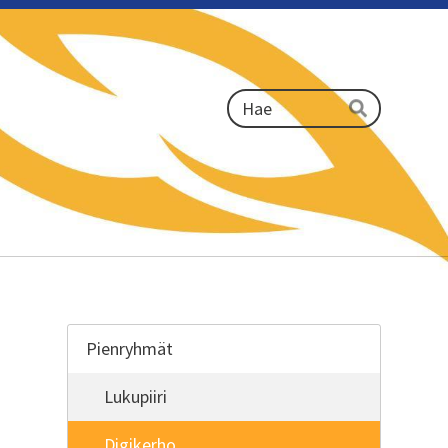
Haku
Hae
Pienryhmät
Lukupiiri
Digikerho