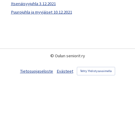
Itsenäisyyjuhla 3.12.2021
Puurojuhla ja myyjäiset 10.12.2021
©
Oulun seniorit ry
Tietosuojaseloste
Evästeet
Tehty Yhdistysavaimella