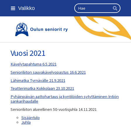
Siirry
Haku
Valikko
sivun
Hae
sisältöön
Kansallinen senioriliitto
Vuosi 2021
Kävelytapahtuma 6.5.2021
Senioriliiton sauvakävelyopastus 16.6.2021
Lähimatka Tyrnävälle 21.9.2021
Teatterimatka Kokkolaan 23.10.2021
Pyhäinpäivän aattohartaus ja kyntilöiden sytyttäminen Intiön
sankarihaudalle
Senioriliiton alueellinen 50-vuotisjuhla 14.11.2021
Sisääntulo
Juhla