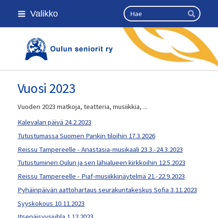
Siirry
Haku
Valikko
sivun
Hae
sisältöön
Kansallinen senioriliitto
Vuosi 2023
Vuoden 2023 matkoja, teatteria, musiikkia, ...
Kalevalan päivä 24.2.2023
Tutustumassa Suomen Pankin tiloihin 17.3.2026
Reissu Tampereelle - Anastasia-musikaali 23.3.-24.3.2023
Tutustuminen Oulun ja sen lähialueen kirkkoihin 12.5.2023
Reissu Tampereelle - Piaf-musiikkinäytelmä 21.-22.9.2023
Pyhäinpäivän aattohartaus seurakuntakeskus Sofia 3.11.2023
Syyskokous 10.11.2023
Itsenäisyysjuhla 1.12.2023