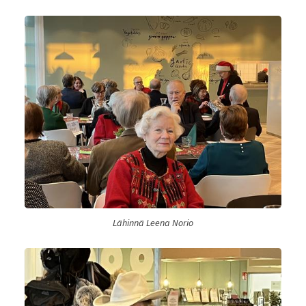
Lähinnä Leena Norio