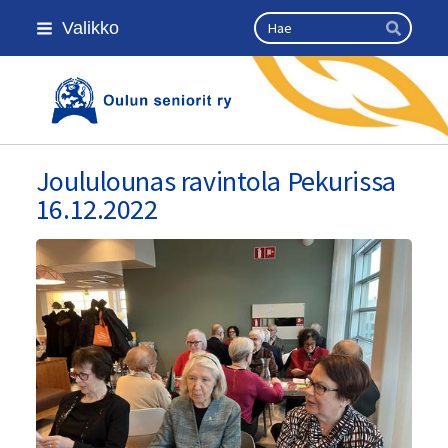
Siirry
Haku
Valikko
sivun
Hae
sisältöön
Kansallinen senioriliitto
Joululounas ravintola Pekurissa
16.12.2022