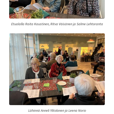
Etualalla Raita Kaustinen, Ritva Väisänen ja Salme Lehtoranta
Lähinnä Anneli Ylitolonen ja Leena Norio