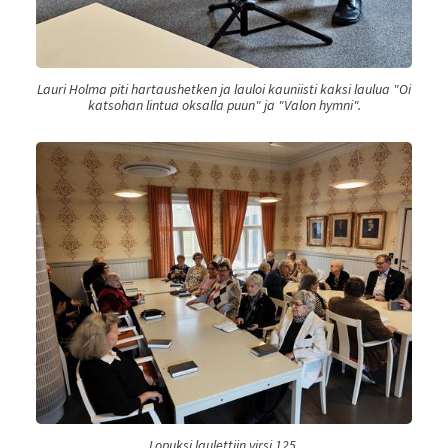
Lauri Holma piti hartaushetken ja lauloi kauniisti kaksi laulua "Oi
katsohan lintua oksalla puun" ja "Valon hymni".
Lopuksi laulettiin virsi 125.