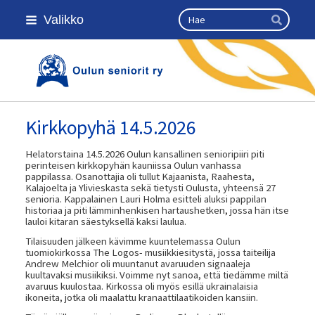
Siirry
Haku
Valikko
sivun
Hae
sisältöön
Kansallinen senioriliitto
Kirkkopyhä 14.5.2026
Helatorstaina 14.5.2026 Oulun kansallinen senioripiiri piti
perinteisen kirkkopyhän kauniissa Oulun vanhassa
pappilassa. Osanottajia oli tullut Kajaanista, Raahesta,
Kalajoelta ja Ylivieskasta sekä tietysti Oulusta, yhteensä 27
senioria. Kappalainen Lauri Holma esitteli aluksi pappilan
historiaa ja piti lämminhenkisen hartaushetken, jossa hän itse
lauloi kitaran säestyksellä kaksi laulua.
Tilaisuuden jälkeen kävimme kuuntelemassa Oulun
tuomiokirkossa The Logos- musiikkiesitystä, jossa taiteilija
Andrew Melchior oli muuntanut avaruuden signaaleja
kuultavaksi musiikiksi. Voimme nyt sanoa, että tiedämme miltä
avaruus kuulostaa. Kirkossa oli myös esillä ukrainalaisia
ikoneita, jotka oli maalattu kranaattilaatikoiden kansiin.