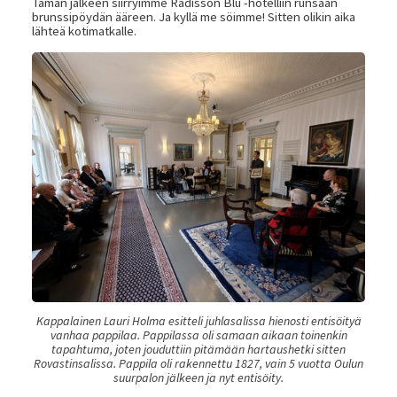
Tämän jälkeen siirryimme Radisson Blu -hotelliin runsaan
brunssipöydän ääreen. Ja kyllä me söimme! Sitten olikin aika
lähteä kotimatkalle.
Kappalainen Lauri Holma esitteli juhlasalissa hienosti entisöityä
vanhaa pappilaa. Pappilassa oli samaan aikaan toinenkin
tapahtuma, joten jouduttiin pitämään hartaushetki sitten
Rovastinsalissa. Pappila oli rakennettu 1827, vain 5 vuotta Oulun
suurpalon jälkeen ja nyt entisöity.