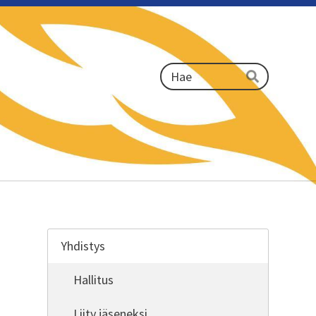
Haku
Hae
Yhdistys
Hallitus
Liity jäseneksi