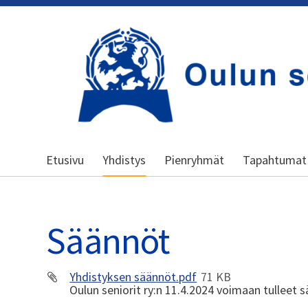
Siirry
sivun
sisältöön
Kansallinen senioriliitto
Etusivu
Yhdistys
Pienryhmät
Tapahtumat
Säännöt
Yhdistyksen säännöt.pdf
71 KB
Oulun seniorit ry:n 11.4.2024 voimaan tulleet 