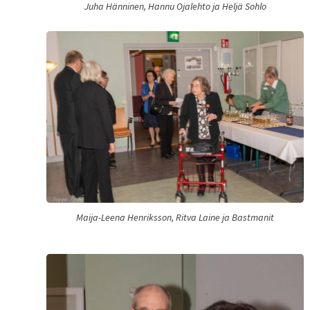
Juha Hänninen, Hannu Ojalehto ja Heljä Sohlo
Maija-Leena Henriksson, Ritva Laine ja Bastmanit