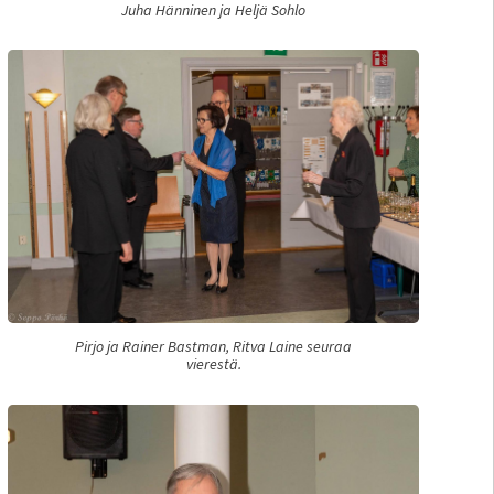
Juha Hänninen ja Heljä Sohlo
Pirjo ja Rainer Bastman, Ritva Laine seuraa
vierestä.