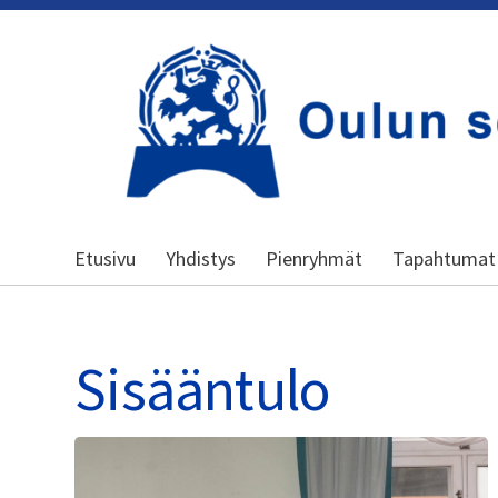
Siirry
sivun
sisältöön
Kansallinen senioriliitto
Etusivu
Yhdistys
Pienryhmät
Tapahtumat
Sisääntulo