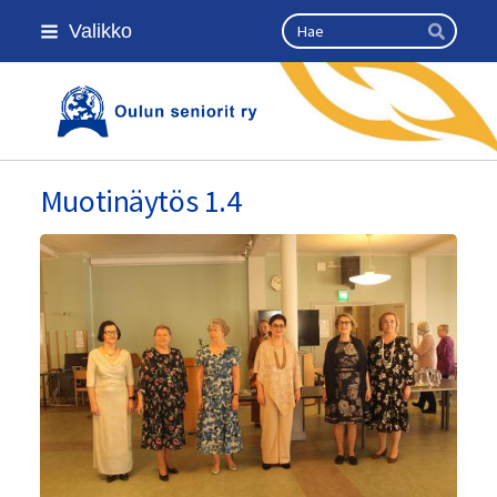
Siirry
Haku
Valikko
sivun
Hae
sisältöön
Kansallinen senioriliitto
Muotinäytös 1.4