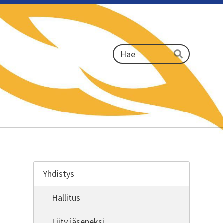
Haku
Hae
Yhdistys
Hallitus
Liity jäseneksi