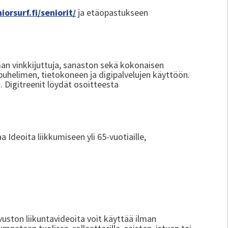
iorsurf.fi/seniorit/
ja etäopastukseen
iman vinkkijuttuja, sanaston sekä kokonaisen
 puhelimen, tietokoneen ja digipalvelujen käyttöön.
ä. Digitreenit löydät osoitteesta
a Ideoita liikkumiseen yli 65-vuotiaille,
ivuston liikuntavideoita voit käyttää ilman