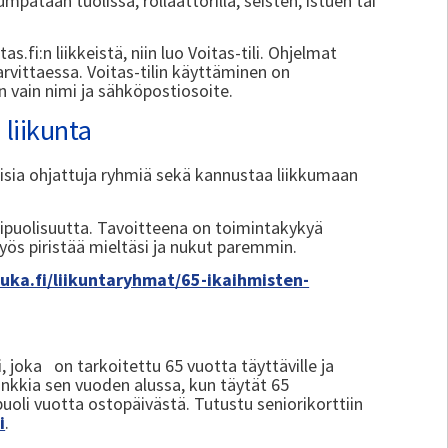
umpataan tuolissa, rollaattorilla, seisten, istuen tai
.fi:n liikkeistä, niin luo Voitas-tili. Ohjelmat
 tarvittaessa. Voitas-tilin käyttäminen on
 vain nimi ja sähköpostiosoite.
liikunta
ilaisia ohjattuja ryhmiä sekä kannustaa liikkumaan
ipuolisuutta. Tavoitteena on toimintakykyä
yös piristää mieltäsi ja nukut paremmin.
ka.fi/liikuntaryhmat/65-ikaihmisten-
tti, joka on tarkoitettu 65 vuotta täyttäville ja
ankkia sen vuoden alussa, kun täytät 65
uoli vuotta ostopäivästä. Tutustu seniorikorttiin
i
.