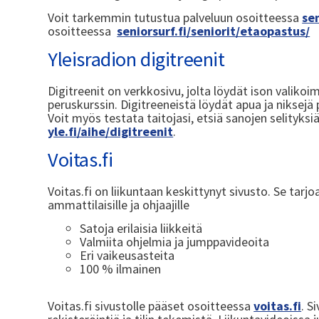
Voit tarkemmin tutustua palveluun osoitteessa
sen
osoitteessa
seniorsurf.fi/seniorit/etaopastus/
Yleisradion digitreenit
Digitreenit on verkkosivu, jolta löydät ison valiko
peruskurssin. Digitreeneistä löydät apua ja niksejä
Voit myös testata taitojasi, etsiä sanojen selityksi
yle.fi/aihe/digitreenit
.
Voitas.fi
Voitas.fi on liikuntaan keskittynyt sivusto. Se tarjoa
ammattilaisille ja ohjaajille
Satoja erilaisia liikkeitä
Valmiita ohjelmia ja jumppavideoita
Eri vaikeusasteita
100 % ilmainen
Voitas.fi sivustolle pääset osoitteessa
voitas.fi
. S