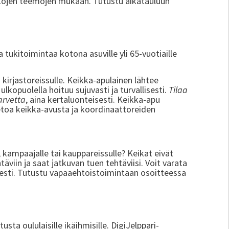
ikojen teemojen mukaan. Tutustu aikatauluun
ukitoimintaa kotona asuville yli 65-vuotiaille
i kirjastoreissulle. Keikka-apulainen lähtee
lkopuolella hoituu sujuvasti ja turvallisesti.
Tilaa
arvetta
, aina kertaluonteisesti. Keikka-apu
ietoa keikka-avusta ja koordinaattoreiden
, kampaajalle tai kauppareissulle? Keikat eivät
äviin ja saat jatkuvan tuen tehtäviisi. Voit varata
isesti. Tutustu vapaaehtoistoimintaan osoitteessa
ta oululaisille ikäihmisille. DigiJelppari-