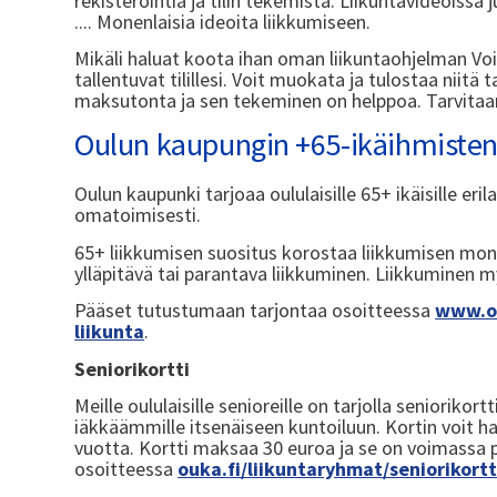
rekisteröintiä ja tilin tekemistä. Liikuntavideoissa j
.... Monenlaisia ideoita liikkumiseen.
Mikäli haluat koota ihan oman liikuntaohjelman Voitas
tallentuvat tilillesi. Voit muokata ja tulostaa niitä
maksutonta ja sen tekeminen on helppoa. Tarvitaan
Oulun kaupungin +65-ikäihmisten 
Oulun kaupunki tarjoaa oululaisille 65+ ikäisille er
omatoimisesti.
65+ liikkumisen suositus korostaa liikkumisen mon
ylläpitävä tai parantava liikkuminen. Liikkuminen m
Pääset tutustumaan tarjontaa osoitteessa
www.ou
liikunta
.
Seniorikortti
Meille oululaisille senioreille on tarjolla seniorikor
iäkkäämmille itsenäiseen kuntoiluun. Kortin voit h
vuotta. Kortti maksaa 30 euroa ja se on voimassa p
osoitteessa
ouka.fi/liikuntaryhmat/seniorikortt