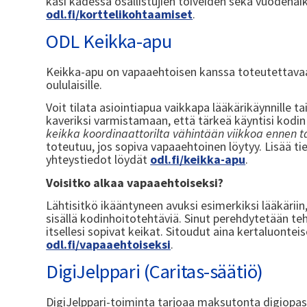
käsi kädessä osallistujien toiveiden sekä vuodena
odl.fi/korttelikohtaamiset
.
ODL Keikka-apu
Keikka-apu on vapaaehtoisen kanssa toteutettavaa t
oululaisille.
Voit tilata asiointiapua vaikkapa lääkärikäynnille ta
kaveriksi varmistamaan, että tärkeä käyntisi kodin u
keikka koordinaattorilta vähintään viikkoa ennen t
toteutuu, jos sopiva vapaaehtoinen löytyy. Lisää t
yhteystiedot löydät
odl.fi/keikka-apu
.
Voisitko alkaa vapaaehtoiseksi?
Lähtisitkö ikääntyneen avuksi esimerkiksi lääkäriin
sisällä kodinhoitotehtäviä. Sinut perehdytetään teht
itsellesi sopivat keikat. Sitoudut aina kertaluonte
odl.fi/vapaaehtoiseksi
.
DigiJelppari (Caritas-säätiö)
DigiJelppari-toiminta tarjoaa maksutonta digiopastus