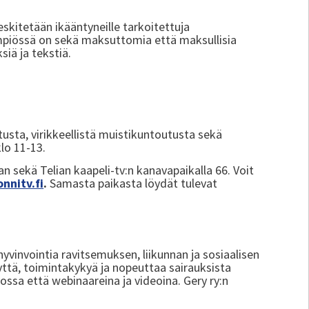
skitetään ikääntyneille tarkoitettuja
Lämpiössä on sekä maksuttomia että maksullisia
ksiä ja tekstiä.
tusta, virikkeellistä muistikuntoutusta sekä
klo 11-13.
an sekä Telian kaapeli-tv:n kanavapaikalla 66. Voit
onnitv.fi
.
Samasta paikasta löydät tulevat
yvinvointia ravitsemuksen, liikunnan ja sosiaalisen
yttä, toimintakykyä ja nopeuttaa sairauksista
ossa että webinaareina ja videoina. Gery ry:n