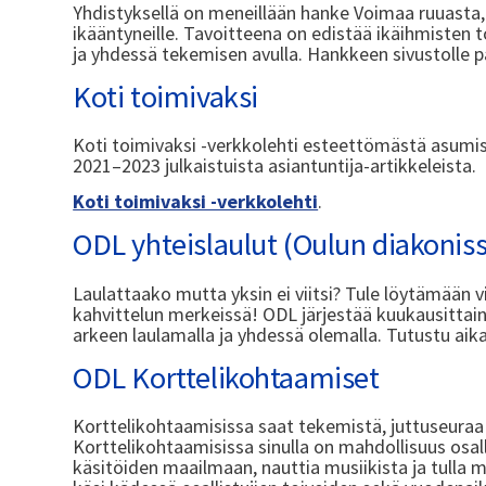
Yhdistyksellä on meneillään hanke Voimaa ruuasta, j
ikääntyneille. Tavoitteena on edistää ikäihmisten 
ja yhdessä tekemisen avulla. Hankkeen sivustolle 
Koti toimivaksi
Koti toimivaksi -verkkolehti esteettömästä asumi
2021–2023 julkaistuista asiantuntija-artikkeleista.
Koti toimivaksi -verkkolehti
.
ODL yhteislaulut (Oulun diakoniss
Laulattaako mutta yksin ei viitsi? Tule löytämään v
kahvittelun merkeissä! ODL järjestää kuukausittain
arkeen laulamalla ja yhdessä olemalla. Tutustu aik
ODL Korttelikohtaamiset
Korttelikohtaamisissa saat tekemistä, juttuseuraa j
Korttelikohtaamisissa sinulla on mahdollisuus osall
käsitöiden maailmaan, nauttia musiikista ja tulla 