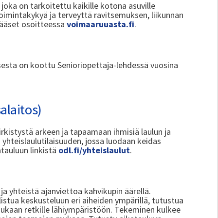
oka on tarkoitettu kaikille kotona asuville
toimintakykyä ja terveyttä ravitsemuksen, liikunnan
pääset osoitteessa
voimaaruuasta.fi
.
sesta on koottu Senioriopettaja-lehdessä vuosina
alaitos)
irkistystä arkeen ja tapaamaan ihmisiä laulun ja
 yhteislaulutilaisuuden, jossa luodaan keidas
atauluun linkistä
odl.fi/yhteislaulut
.
a yhteistä ajanviettoa kahvikupin äärellä.
istua keskusteluun eri aiheiden ympärillä, tutustua
mukaan retkille lähiympäristöön. Tekeminen kulkee