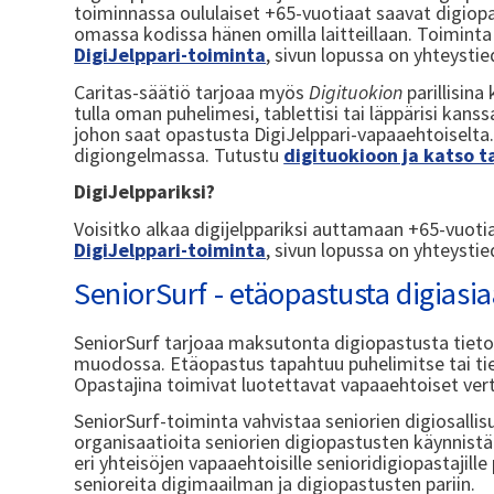
toiminnassa oululaiset +65-vuotiaat saavat digiopa
omassa kodissa hänen omilla laitteillaan. Toiminta 
DigiJelppari-toiminta
, sivun lopussa on yhteyst
Caritas-säätiö tarjoaa myös
Digituokion
parillisin
tulla oman puhelimesi, tablettisi tai läppärisi kanss
johon saat opastusta DigiJelppari-vapaaehtoisel
digiongelmassa. Tutustu
digituokioon ja katso 
DigiJelppariksi?
Voisitko alkaa digijelppariksi auttamaan +65-vuoti
DigiJelppari-toiminta
, sivun lopussa on yhteystie
SeniorSurf - etäopastusta digiasia
SeniorSurf tarjoaa maksutonta digiopastusta tiet
muodossa. Etäopastus tapahtuu puhelimitse tai tie
Opastajina toimivat luotettavat vapaaehtoiset ve
SeniorSurf-toiminta vahvistaa seniorien digiosallisu
organisaatioita seniorien digiopastusten käynnist
eri yhteisöjen vapaaehtoisille senioridigiopastajill
senioreita digimaailman ja digiopastusten pariin.