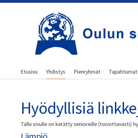
Siirry
sivun
sisältöön
Kansallinen senioriliitto
Etusivu
Yhdistys
Pienryhmät
Tapahtumat
Hyödyllisiä linkke
Tälle sivulle on kerätty senioreille (toivottavasti) hy
Lämpiö