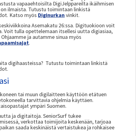
stusta vapaaehtoisilta DigiJelppareilta ikäihmisen
on ilmaista. Tutustu toimintaan linkistä
iedot. Katso myös
Diginurkan
vinkit.
a keskiviikkoina Asemakatu 26:ssa. Digituokioon voit
a. Voit tulla opettelemaan itsellesi uutta digiasiaa,
ta. Ohjaamme ja autamme sinua myös
tapaamisajat
.
aita digihaasteissa? Tutustu toimintaan linkistä
dot.
asi
okoneen tai muun digilaitteen käyttöön etätuen
tokoneella tarvittavia ohjelmia käyttäen.
rtaisopastajat ympäri Suomen.
utta ja digitaitoja. SeniorSurf tukee
ämisessä, verkottaa toimijoita keskenään, tarjoaa
e paikan saada keskinäistä vertaistukea ja rohkaisee