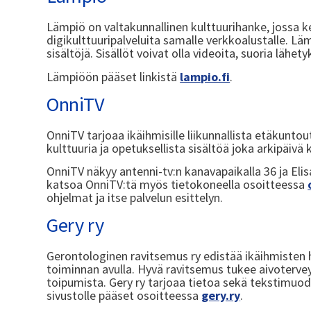
Lämpiö on valtakunnallinen kulttuurihanke, jossa ke
digikulttuuripalveluita samalle verkkoalustalle. 
sisältöjä. Sisällöt voivat olla videoita, suoria lähety
Lämpiöön pääset linkistä
lampio.fi
.
OnniTV
OnniTV tarjoaa ikäihmisille liikunnallista etäkuntou
kulttuuria ja opetuksellista sisältöä joka arkipäivä 
OnniTV näkyy antenni-tv:n kanavapaikalla 36 ja Elis
katsoa OnniTV:tä myös tietokoneella osoitteessa
ohjelmat ja itse palvelun esittelyn.
Gery ry
Gerontologinen ravitsemus ry edistää ikäihmisten h
toiminnan avulla. Hyvä ravitsemus tukee aivoterve
toipumista. Gery ry tarjoaa tietoa sekä tekstimuod
sivustolle pääset osoitteessa
gery.ry
.