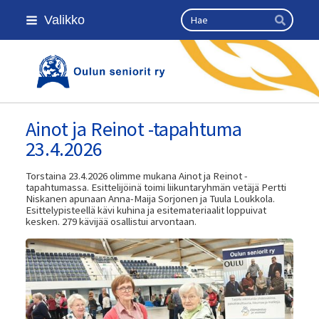
Siirry
Haku
Valikko
sivun
Hae
sisältöön
Kansallinen senioriliitto
Ainot ja Reinot -tapahtuma
23.4.2026
Torstaina 23.4.2026 olimme mukana Ainot ja Reinot -
tapahtumassa. Esittelijöinä toimi liikuntaryhmän vetäjä Pertti
Niskanen apunaan Anna-Maija Sorjonen ja Tuula Loukkola.
Esittelypisteellä kävi kuhina ja esitemateriaalit loppuivat
kesken. 279 kävijää osallistui arvontaan.