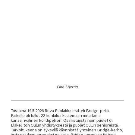
Elna Stjerna
Tiistaina 19.5.2026 Ritva Puolakka esitteli Bridge-peliä.
Paikalle oli tullut 22 henkilöä kuulemaan mitä tämä
kansainvälinen korttipeli on. Osallistujista noin puolet oli
Eläkeliiton Oulun yhdistyksestä ja puolet Oulun senioreista.
Tarkoituksena on syksyllä käynnistää yhteinen Bridge-kerho,
jotta saadaan tarpeeksi pelaajia. Bridge-kerhossa tietysti