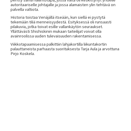
autoritaariselle johtajalle ja jossa alamaisten ylin tehtävä on
palvella valtiota.
Historia toistaa Venäjällä itseään, kun siellä ei pystytä
tekemään tiliä menneisyydestä. Esityksessä oli runsaasti
pilakuvia, jotka toivat esille vallankäytön seuraukset.
Yllättävästi Shishiskinin mukaan taiteilijat voivat olla
avainroolissa uuden tulevaisuuden rakentamisessa.
Viikkotapaamisessa palkittiin lahjakortilla liikuntakortin
palauttaneista parhaasta suorituksesta Tarja Aula ja arvottuna
Pirjo Koskela.