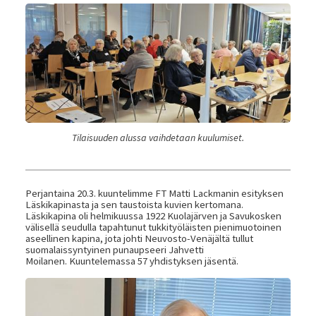
Tilaisuuden alussa vaihdetaan kuulumiset.
Perjantaina 20.3. kuuntelimme FT Matti Lackmanin esityksen
Läskikapinasta ja sen taustoista kuvien kertomana.
Läskikapina oli helmikuussa 1922 Kuolajärven ja Savukosken
välisellä seudulla tapahtunut tukkityöläisten pienimuotoinen
aseellinen kapina, jota johti Neuvosto-Venäjältä tullut
suomalaissyntyinen punaupseeri Jahvetti
Moilanen. Kuuntelemassa 57 yhdistyksen jäsentä.