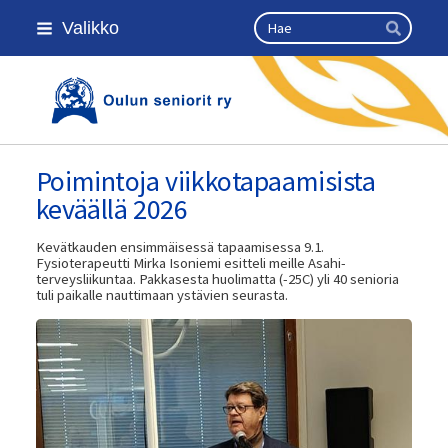
Siirry
Haku
Valikko
sivun
Hae
sisältöön
Kansallinen senioriliitto
Poimintoja viikkotapaamisista
keväällä 2026
Kevätkauden ensimmäisessä tapaamisessa 9.1.
Fysioterapeutti Mirka Isoniemi esitteli meille Asahi-
terveysliikuntaa. Pakkasesta huolimatta (-25C) yli 40 senioria
tuli paikalle nauttimaan ystävien seurasta.