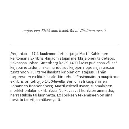
majuri evp. FM Veikko Inkilä. Ritva Väisänen avusti.
Perjantaina 17.4. kuulimme tietokirjailija Martti Kähkösen
kertomana Ex libris -kirjaomistajan merkki ja pieni taideteos.
Saksassa Johan Gutenberg keksi 1400-luvun puolessa välissä
kirjapainotaidon, mikä mahdollisti kirjojen nopean ja runsaan
tuotannon. Tuli tarve ilmaista kirjojen omistajuus. Tähän
tarpeeseen ex libriksiä alettiin tehdä. Ensimmäinen puupiirros
ex libris on tehty jo 1450-luvulla. Sen omisti kappalainen
Johannes Knabensberg. Martti esitteli usean suomalaisen
merkkihenkilön ex libriksiä. Ne kuvaavat henkilön ammattia,
harrastuksia tai luonnetta. Ex libriksen tekemiseen on aina
tarvittu taiteilijan näkemystä.