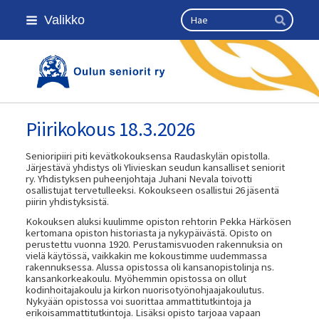
Siirry
Haku
Valikko
sivun
Hae
sisältöön
Kansallinen senioriliitto
Piirikokous 18.3.2026
Senioripiiri piti kevätkokouksensa Raudaskylän opistolla.
Järjestävä yhdistys oli Ylivieskan seudun kansalliset seniorit
ry. Yhdistyksen puheenjohtaja Juhani Nevala toivotti
osallistujat tervetulleeksi. Kokoukseen osallistui 26 jäsentä
piirin yhdistyksistä.
Kokouksen aluksi kuulimme opiston rehtorin Pekka Härkösen
kertomana opiston historiasta ja nykypäivästä. Opisto on
perustettu vuonna 1920. Perustamisvuoden rakennuksia on
vielä käytössä, vaikkakin me kokoustimme uudemmassa
rakennuksessa. Alussa opistossa oli kansanopistolinja ns.
kansankorkeakoulu. Myöhemmin opistossa on ollut
kodinhoitajakoulu ja kirkon nuorisotyönohjaajakoulutus.
Nykyään opistossa voi suorittaa ammattitutkintoja ja
erikoisammattitutkintoja. Lisäksi opisto tarjoaa vapaan