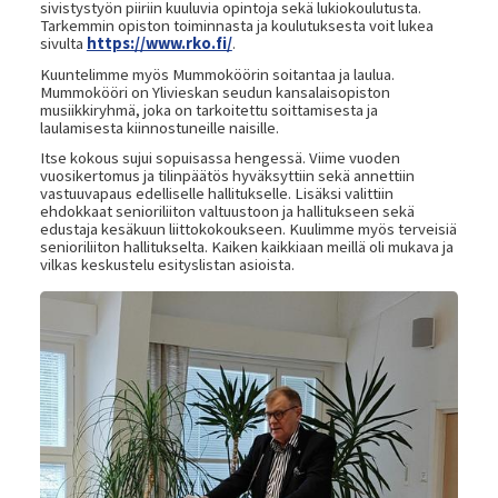
sivistystyön piiriin kuuluvia opintoja sekä lukiokoulutusta.
Tarkemmin opiston toiminnasta ja koulutuksesta voit lukea
sivulta
https://www.rko.fi/
.
Kuuntelimme myös Mummoköörin soitantaa ja laulua.
Mummokööri on Ylivieskan seudun kansalaisopiston
musiikkiryhmä, joka on tarkoitettu soittamisesta ja
laulamisesta kiinnostuneille naisille.
Itse kokous sujui sopuisassa hengessä. Viime vuoden
vuosikertomus ja tilinpäätös hyväksyttiin sekä annettiin
vastuuvapaus edelliselle hallitukselle. Lisäksi valittiin
ehdokkaat senioriliiton valtuustoon ja hallitukseen sekä
edustaja kesäkuun liittokokoukseen. Kuulimme myös terveisiä
senioriliiton hallitukselta. Kaiken kaikkiaan meillä oli mukava ja
vilkas keskustelu esityslistan asioista.