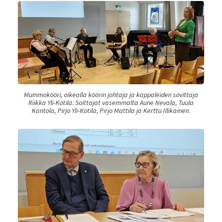
Mummokööri, oikealla köörin johtaja ja kappaleiden sovittaja
Riikka Yli-Kotila. Soittajat vasemmalta Aune Nevala, Tuula
Kantola, Pirjo Yli-Kotila, Pirjo Mattila ja Kerttu Illikainen.